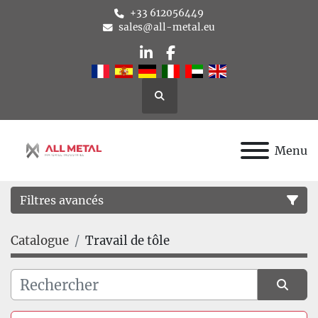
+33 612056449
sales@all-metal.eu
linkedin
facebook
Rechercher
Menu
Filtres avancés
Catalogue
Travail de tôle
Catégorie
Fabricant
Trier par