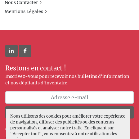
Nous Contacter
Mentions Légales
linkedin
facebook
Restons en contact !
Inscrivez-vous pour recevoir nos bulletins d'information
et nos dépliants d'inventaire.
Souscrire
Nous utilisons des cookies pour améliorer votre expérience
de navigation, diffuser des publicités ou des contenus
personnalisés et analyser notre trafic. En cliquant sur
Gérez les cookies
"Accepter tout", vous consentez à notre utilisation des
Site web
Machinio System
par
Machinio