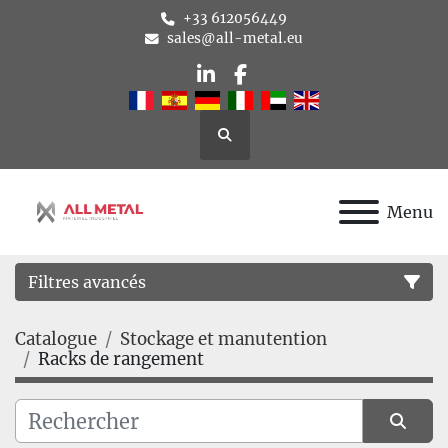
+33 612056449
sales@all-metal.eu
linkedin
facebook
Rechercher
Menu
Filtres avancés
Catalogue
Stockage et manutention
Catégorie
Racks de rangement
Fabricant