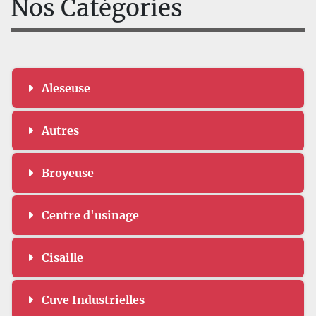
Nos Catégories
Aleseuse
Autres
Broyeuse
Centre d'usinage
Cisaille
Cuve Industrielles