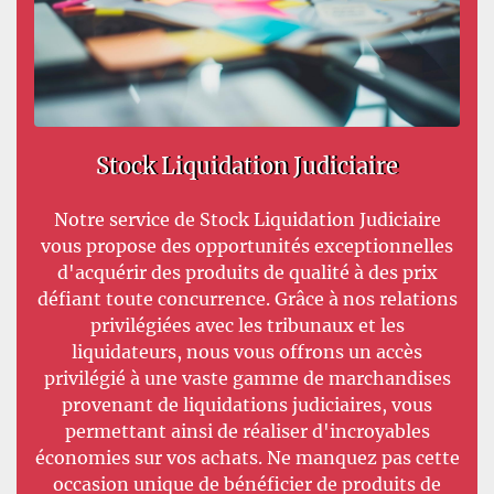
Stock Liquidation Judiciaire
Notre service de Stock Liquidation Judiciaire
vous propose des opportunités exceptionnelles
d'acquérir des produits de qualité à des prix
défiant toute concurrence. Grâce à nos relations
privilégiées avec les tribunaux et les
liquidateurs, nous vous offrons un accès
privilégié à une vaste gamme de marchandises
provenant de liquidations judiciaires, vous
permettant ainsi de réaliser d'incroyables
économies sur vos achats. Ne manquez pas cette
occasion unique de bénéficier de produits de