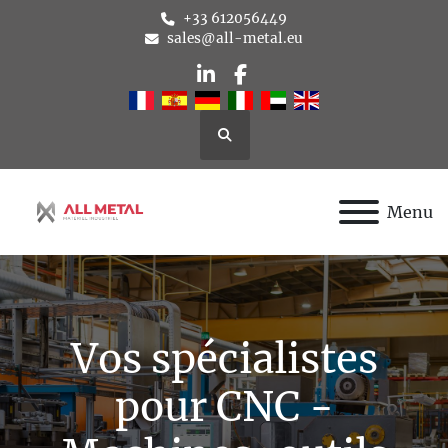
+33 612056449
sales@all-metal.eu
linkedin
facebook
Rechercher
Menu
Vos spécialistes
pour CNC -