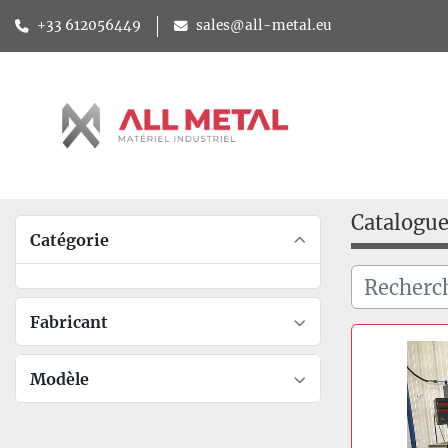
+33 612056449
sales@all-metal.eu
Catalogu
Catégorie
Fabricant
Modèle