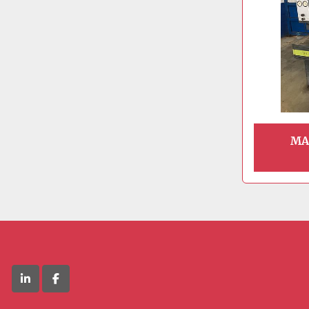
MA
linkedin
facebook