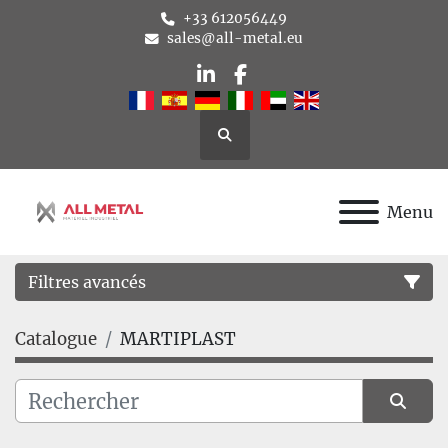
+33 612056449
sales@all-metal.eu
linkedin
facebook
Rechercher
Menu
Filtres avancés
Catalogue
MARTIPLAST
Catégorie
Fabricant
Trier par