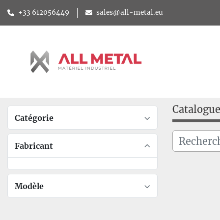
+33 612056449
sales@all-metal.eu
Catalogu
Catégorie
Fabricant
Modèle