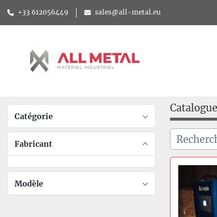
+33 612056449
sales@all-metal.eu
Catalogu
Catégorie
Fabricant
Modèle