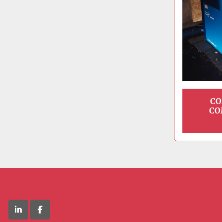
CO
CO
linkedin
facebook