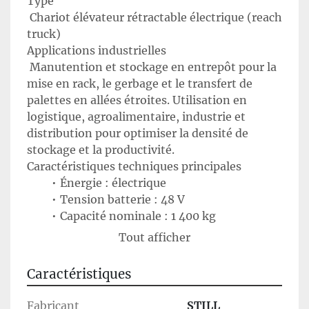
Type
 Chariot élévateur rétractable électrique (reach 
truck)
Applications industrielles
 Manutention et stockage en entrepôt pour la 
mise en rack, le gerbage et le transfert de 
palettes en allées étroites. Utilisation en 
logistique, agroalimentaire, industrie et 
distribution pour optimiser la densité de 
stockage et la productivité.
Caractéristiques techniques principales
Énergie : électrique
Tension batterie : 48 V
Capacité nominale : 1 400 kg
Chargeur : 48 V – 90 A
Tout afficher
Année : 2019
Utilisation de la machine
Caractéristiques
 Ce chariot rétractable STILL est conçu pour la 
manutention de palettes en zones de stockage 
Fabricant
STILL