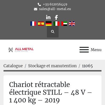
+33 612056449
sales@all-metal.eu
linkedin
facebook
Rechercher
Menu
Catalogue
Stockage et manutention
11065
Chariot rétractable
électrique STILL – 48 V –
1 400 kg – 2019