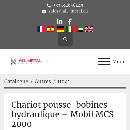
+33 612056449
sales@all-metal.eu
linkedin
facebook
Rechercher
Menu
Catalogue
Autres
11041
Chariot pousse-bobines
hydraulique – Mobil MCS
2000