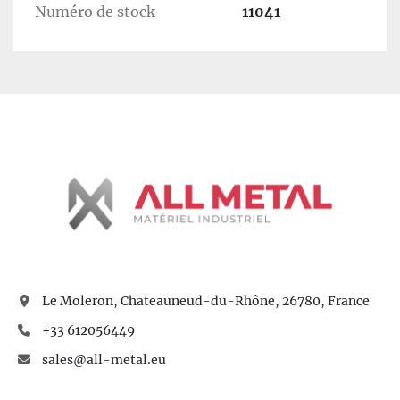
indispensable en papeterie. Il assure le 
Numéro de stock
11041
transfert sécurisé des bobines mères vers les 
lignes de rebobinage ou de découpe. Il 
améliore la productivité et limite les risques 
liés à la manutention manuelle.
⚙️ 
Particularités / Différences
Conception lourde et robuste adaptée 
aux bobines de grand diamètre
Déplacement précis grâce aux rails 
intégrés
Commande hydraulique puissante et 
fiable
Système conçu pour réduire les efforts 
de manutention et sécuriser 
l’alimentation des lignes
Le Moleron, Chateauneud-du-Rhône, 26780, France
+33 612056449
sales@all-metal.eu