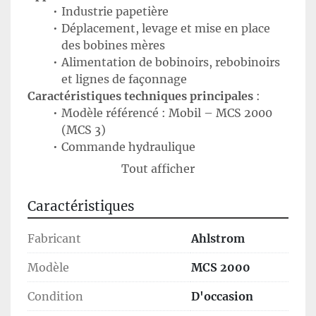
Industrie papetière
Déplacement, levage et mise en place 
des bobines mères
Alimentation de bobinoirs, rebobinoirs 
et lignes de façonnage
Caractéristiques techniques principales
 :
Modèle référencé : Mobil – MCS 2000 
(MCS 3)
Commande hydraulique
Capacité conçue pour des bobines 
Tout afficher
lourdes (plusieurs tonnes)
Guidage sur rails au sol
Caractéristiques
Graissage : graisse BEACON EP2 (CPA)
Structure mécano-soudée robuste avec 
Fabricant
Ahlstrom
tablier incurvé pour maintien de la 
bobine
Modèle
MCS 2000
🧩 
Utilisation de la machine
Condition
D'occasion
 Le chariot pousse-bobines est un équipement 