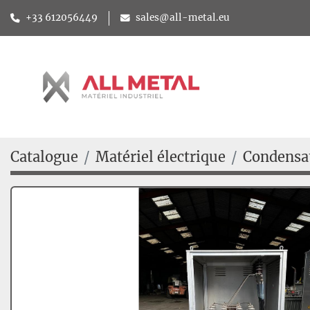
+33 612056449
sales@all-metal.eu
Catalogue
Matériel électrique
Condensa