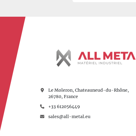
supporter des tensions
de décharge contrôlé e
garantissent une expl
exigeant.
Le Moleron, Chateauneud-du-Rhône,
26780, France
+33 612056449
sales@all-metal.eu