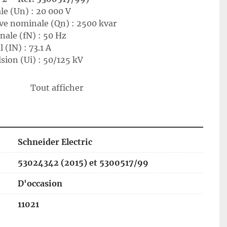
e (Un) : 20 000 V
ive nominale (Qn) : 2500 kvar
ale (fN) : 50 Hz
(IN) : 73.1 A
sion (Ui) : 50/125 kV
ge à 75 V : 600 s
Tout afficher
xion après coupure : 300 s
871-1997
achine
Schneider Electric
active dans les réseaux industriels, en améliorant 
 et en réduisant les pertes d’énergie. Elle est 
53024342 (2015) et 5300517/99
stallations haute puissance pour stabiliser la 
les performances des équipements électriques.
D'occasion
férences
11021
ar, YY pour le modèle 2500 kvar) et leur capacité à 