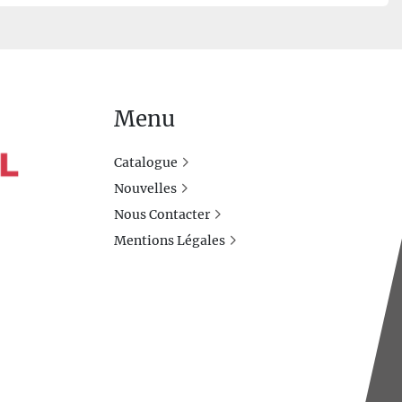
 d’impulsion élevées (jusqu’à 125 kV). Le temps 
t les exigences de reconnexion sécurisée 
oitation sûre en environnement industriel 
Menu
Catalogue
Nouvelles
Nous Contacter
Mentions Légales