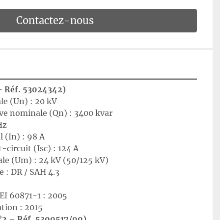
Contactez-nous
– Réf. 53024342)
e (Un) : 20 kV
ive nominale (Qn) : 3400 kvar
Hz
 (In) : 98 A
-circuit (Isc) : 124 A
e (Um) : 24 kV (50/125 kV)
e : DR / SAH 4.3
EI 60871-1 : 2005
tion : 2015
°2 – Réf. 5300517/99)