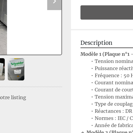
Description
Modèle 1 (Plaque n°1 
Tension nominal
Puissance réact
Fréquence : 50 
Courant nominal
Courant de court
Tension maximal
tre listing
Type de couplag
Réactances : DR
Normes : IEC / C
Année de fabrica
🔹 
Modèle 2 (Plaque n