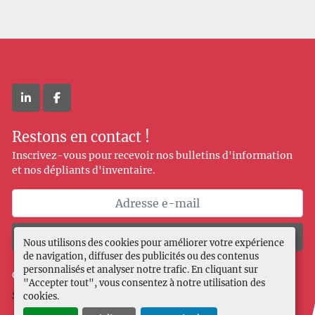
linkedin
facebook
Restons en contact !
Inscrivez-vous pour recevoir nos bulletins d'information
et nos dépliants d'inventaire.
Souscrire
Nous utilisons des cookies pour améliorer votre expérience
de navigation, diffuser des publicités ou des contenus
personnalisés et analyser notre trafic. En cliquant sur
Gérez les cookies
"Accepter tout", vous consentez à notre utilisation des
Site web
Machinio System
par
Machinio
cookies.