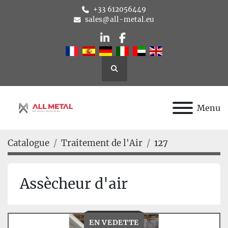
+33 612056449
sales@all-metal.eu
linkedin
facebook
Rechercher
Menu
Catalogue
Traitement de l'Air
127
Assècheur d'air
EN VEDETTE