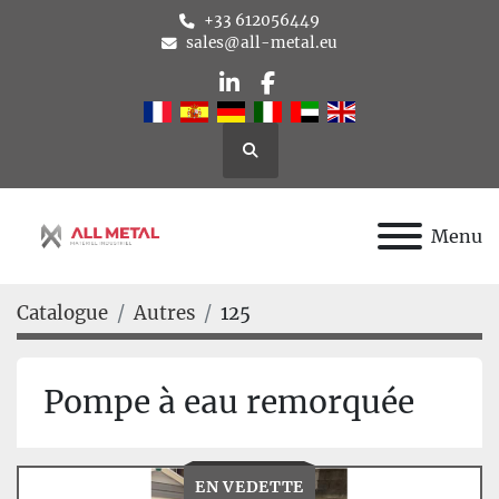
+33 612056449
sales@all-metal.eu
linkedin
facebook
Rechercher
Menu
Catalogue
Autres
125
Pompe à eau remorquée
EN VEDETTE