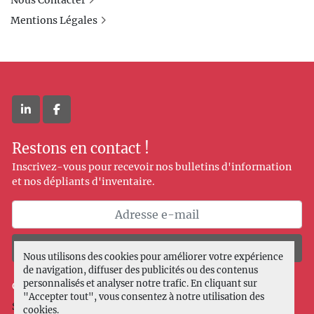
Nous Contacter
Mentions Légales
linkedin
facebook
Restons en contact !
Inscrivez-vous pour recevoir nos bulletins d'information
et nos dépliants d'inventaire.
Souscrire
Nous utilisons des cookies pour améliorer votre expérience
de navigation, diffuser des publicités ou des contenus
personnalisés et analyser notre trafic. En cliquant sur
Gérez les cookies
"Accepter tout", vous consentez à notre utilisation des
Site web
Machinio System
par
Machinio
cookies.