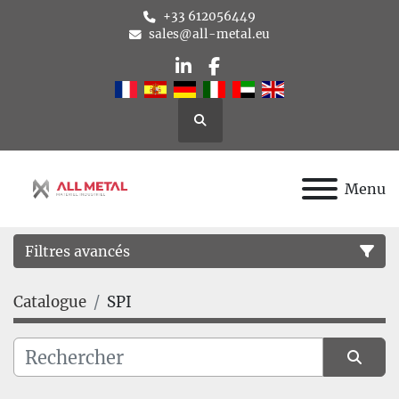
+33 612056449
sales@all-metal.eu
linkedin
facebook
Rechercher
Menu
Filtres avancés
Catalogue
SPI
Catégorie
Fabricant
Trier par