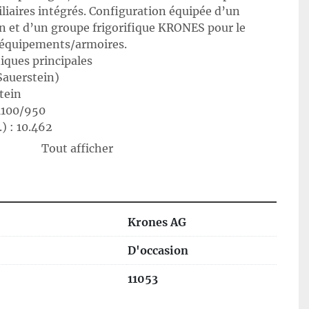
liaires intégrés. Configuration équipée d’un 
n et d’un groupe frigorifique KRONES pour le 
’équipements/armoires.
iques principales
Sauerstein)
tein
1100/950
) : 10.462
 : 01/10
Tout afficher
plaque KRONES – Kühlergerät)
0-02-357-2
530292550
230 V, 50/60 Hz, 2~N
Krones AG
/ démarrage : 1,5 A / 3,2 A
bée : 315 W
D'occasion
roidissement : 320 W
ne : R134a, 96 g
11053
tion : IP54 / IP24 In/Out