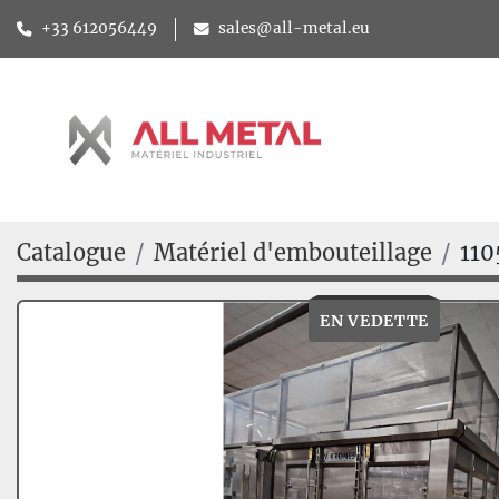
+33 612056449
sales@all-metal.eu
Catalogue
Matériel d'embouteillage
110
EN VEDETTE