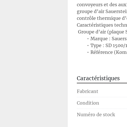
convoyeurs et des auxi
groupe d’air Sauerstei
contrôle thermique d
Caractéristiques techn
 Groupe d’air (plaque 
Marque : Sauers
Type : SD 1500/
Référence (Kom.
Année (Baujahr)
Groupe frigorifique (
Part-No : 0-90
Caractéristiques
Serial-No : M6
Alimentation : 
Fabricant
Courant nominal 
Puissance absor
Condition
Capacité de ref
Fluide frigorigè
Numéro de stock
Indice de protec