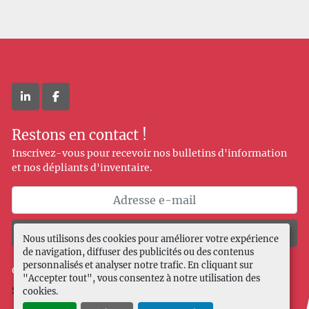
linkedin
facebook
Restons en contact !
Inscrivez-vous pour recevoir nos bulletins d'information
et nos dépliants d'inventaire.
Souscrire
Nous utilisons des cookies pour améliorer votre expérience
de navigation, diffuser des publicités ou des contenus
personnalisés et analyser notre trafic. En cliquant sur
Gérez les cookies
"Accepter tout", vous consentez à notre utilisation des
Site web
Machinio System
par
Machinio
cookies.