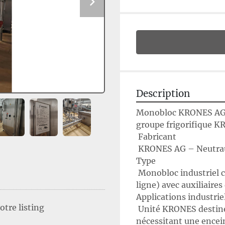
Description
Monobloc KRONES AG (
groupe frigorifique
 Fabricant
 KRONES AG – Neutra
Type
 Monobloc industriel caréné en acier inoxydable (unité intégrée sur 
ligne) avec auxiliaire
Applications industrie
tre listing
 Unité KRONES destinée aux lignes de conditionnement automatisées 
nécessitant une encei