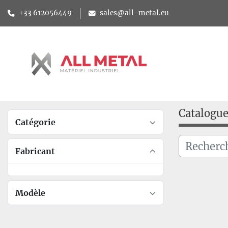
+33 612056449
sales@all-metal.eu
Catalogu
Catégorie
Fabricant
Modèle