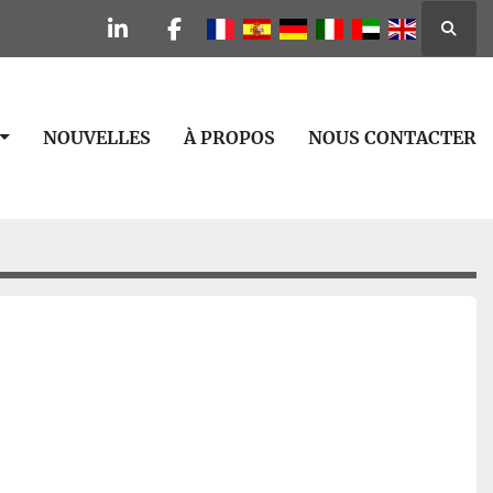
Reche
linkedin
facebook
NOUVELLES
À PROPOS
NOUS CONTACTER
1