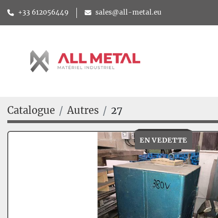
+33 612056449
sales@all-metal.eu
Catalogue
Autres
27
EN VEDETTE