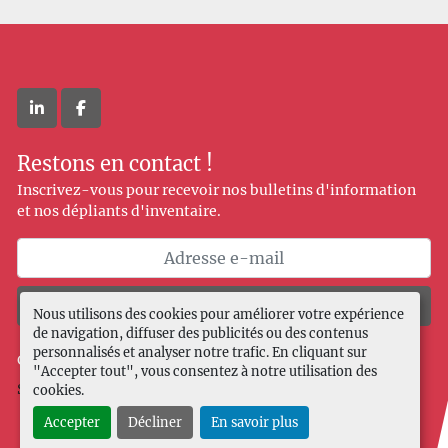
linkedin
facebook
Restons en contact !
Inscrivez-vous pour recevoir nos bulletins d'information
et nos dépliants d'inventaire.
Souscrire
Nous utilisons des cookies pour améliorer votre expérience
de navigation, diffuser des publicités ou des contenus
personnalisés et analyser notre trafic. En cliquant sur
Gérez les cookies
"Accepter tout", vous consentez à notre utilisation des
Site web
Machinio System
par
Machinio
cookies.
Accepter
Décliner
En savoir plus