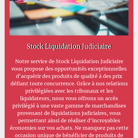
Stock Liquidation Judiciaire
Notre service de Stock Liquidation Judiciaire
vous propose des opportunités exceptionnelles
d'acquérir des produits de qualité à des prix
défiant toute concurrence. Grâce à nos relations
privilégiées avec les tribunaux et les
liquidateurs, nous vous offrons un accès
privilégié à une vaste gamme de marchandises
provenant de liquidations judiciaires, vous
permettant ainsi de réaliser d'incroyables
économies sur vos achats. Ne manquez pas cette
occasion unique de bénéficier de produits de