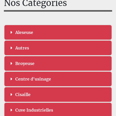
Nos Catégories
Aleseuse
Autres
Broyeuse
Centre d'usinage
Cisaille
Cuve Industrielles