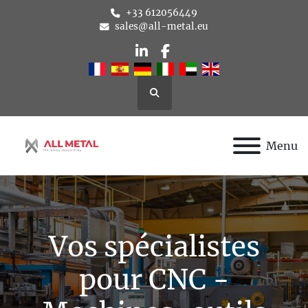
+33 612056449
sales@all-metal.eu
linkedin
facebook
Rechercher
Menu
Vos spécialistes
pour CNC -